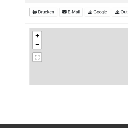
Drucken
E-Mail
Google
Outl
+
−