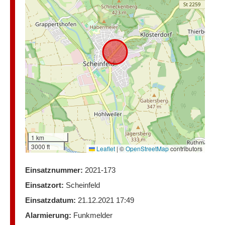
1 km
3000 ft
Leaflet
|
©
OpenStreetMap
contributors
Einsatznummer:
2021-173
Einsatzort:
Scheinfeld
Einsatzdatum:
21.12.2021 17:49
Alarmierung:
Funkmelder