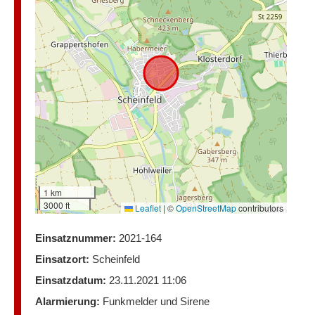
1 km
3000 ft
Leaflet
|
©
OpenStreetMap
contributors
Einsatznummer:
2021-164
Einsatzort:
Scheinfeld
Einsatzdatum:
23.11.2021 11:06
Alarmierung:
Funkmelder und Sirene